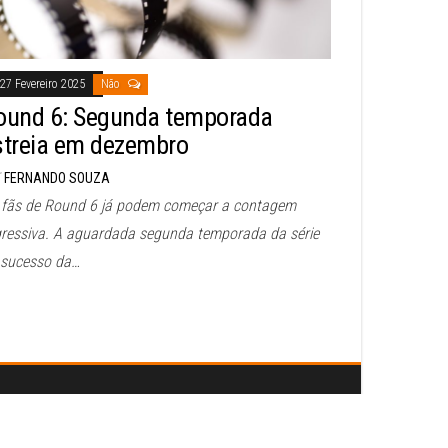
27 Fevereiro 2025
Não
ound 6: Segunda temporada
streia em dezembro
FERNANDO SOUZA
 fãs de Round 6 já podem começar a contagem
gressiva. A aguardada segunda temporada da série
 sucesso da…