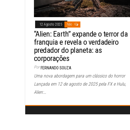
12 Agosto 2025
Não
“Alien: Earth” expande o terror da
franquia e revela o verdadeiro
predador do planeta: as
corporações
Por
FERNANDO SOUZA
Uma nova abordagem para um clássico do horror
Lançada em 12 de agosto de 2025 pela FX e Hulu,
Alien:…