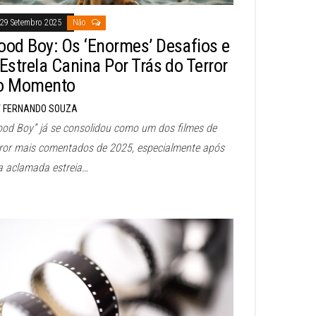
29 Setembro 2025
Não
ood Boy: Os ‘Enormes’ Desafios e
 Estrela Canina Por Trás do Terror
o Momento
FERNANDO SOUZA
ood Boy” já se consolidou como um dos filmes de
rror mais comentados de 2025, especialmente após
a aclamada estreia…