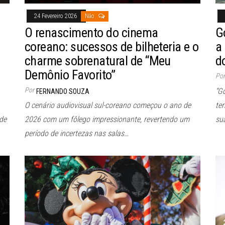
24 Fevereiro 2026
Não
O renascimento do cinema
G
coreano: sucessos de bilheteria e o
a
charme sobrenatural de “Meu
d
Demônio Favorito”
Por
Por
“G
FERNANDO SOUZA
O cenário audiovisual sul-coreano começou o ano de
te
 de
2026 com um fôlego impressionante, revertendo um
su
período de incertezas nas salas…