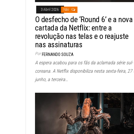
3 Abril 2026
Não
O desfecho de ‘Round 6’ e a nova
cartada da Netflix: entre a
revolução nas telas e o reajuste
nas assinaturas
Por
FERNANDO SOUZA
A espera acabou para os fãs da aclamada série sul-
coreana. A Netflix disponibiliza nesta sexta-feira, 27
junho, a terceira…