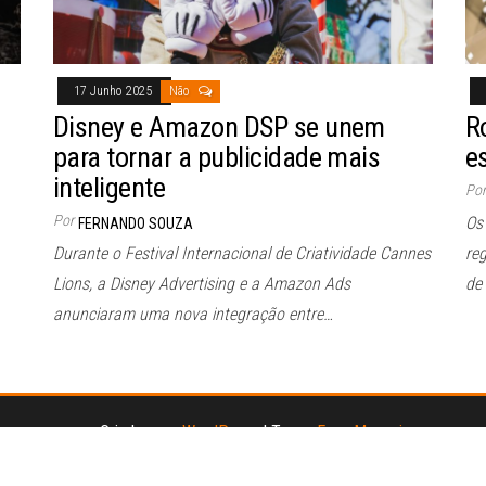
17 Junho 2025
Não
Disney e Amazon DSP se unem
R
para tornar a publicidade mais
e
inteligente
Por
Por
Os
FERNANDO SOUZA
Durante o Festival Internacional de Criatividade Cannes
re
Lions, a Disney Advertising e a Amazon Ads
de
anunciaram uma nova integração entre…
Criado com
WordPress
|
Tema:
Envo Magazine